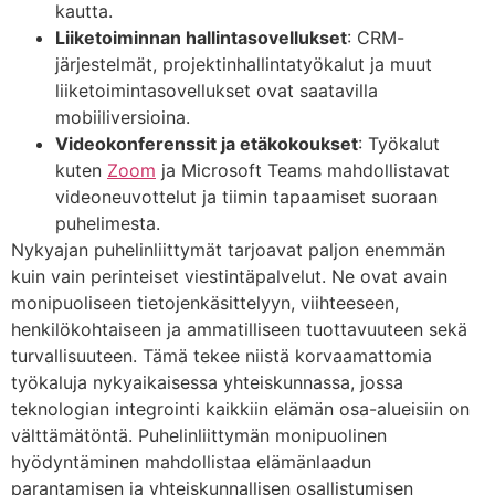
kautta.
Liiketoiminnan hallintasovellukset
: CRM-
järjestelmät, projektinhallintatyökalut ja muut
liiketoimintasovellukset ovat saatavilla
mobiiliversioina.
Videokonferenssit ja etäkokoukset
: Työkalut
kuten
Zoom
ja Microsoft Teams mahdollistavat
videoneuvottelut ja tiimin tapaamiset suoraan
puhelimesta.
Nykyajan puhelinliittymät tarjoavat paljon enemmän
kuin vain perinteiset viestintäpalvelut. Ne ovat avain
monipuoliseen tietojenkäsittelyyn, viihteeseen,
henkilökohtaiseen ja ammatilliseen tuottavuuteen sekä
turvallisuuteen. Tämä tekee niistä korvaamattomia
työkaluja nykyaikaisessa yhteiskunnassa, jossa
teknologian integrointi kaikkiin elämän osa-alueisiin on
välttämätöntä. Puhelinliittymän monipuolinen
hyödyntäminen mahdollistaa elämänlaadun
parantamisen ja yhteiskunnallisen osallistumisen