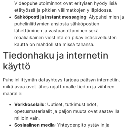
Videopuhelutoiminnot ovat erityisen hyödyllisiä
etätyössä ja pitkien välimatkojen ylläpidossa.
Sähköposti ja instant messaging
: Älypuhelimien ja
puhelinliittymien ansiosta sähköpostien
lähettäminen ja vastaanottaminen sekä
reaaliaikainen viestintä eri pikaviestisovellusten
kautta on mahdollista missä tahansa.
Tiedonhaku ja internetin
käyttö
Puhelinliittymän datayhteys tarjoaa pääsyn internetiin,
mikä avaa ovet lähes rajattomalle tiedon ja viihteen
määrälle:
Verkkoselailu
: Uutiset, tutkimustiedot,
opetusmateriaalit ja paljon muuta ovat saatavilla
milloin vain.
Sosiaalinen media
: Yhteydenpito ystäviin ja