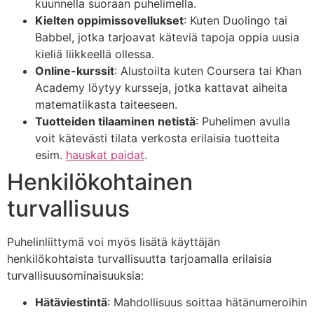
kuunnella suoraan puhelimella.
Kielten oppimissovellukset
: Kuten Duolingo tai
Babbel, jotka tarjoavat käteviä tapoja oppia uusia
kieliä liikkeellä ollessa.
Online-kurssit
: Alustoilta kuten Coursera tai Khan
Academy löytyy kursseja, jotka kattavat aiheita
matematiikasta taiteeseen.
Tuotteiden tilaaminen netistä
: Puhelimen avulla
voit kätevästi tilata verkosta erilaisia tuotteita
esim.
hauskat paidat
.
Henkilökohtainen
turvallisuus
Puhelinliittymä voi myös lisätä käyttäjän
henkilökohtaista turvallisuutta tarjoamalla erilaisia
turvallisuusominaisuuksia:
Hätäviestintä
: Mahdollisuus soittaa hätänumeroihin