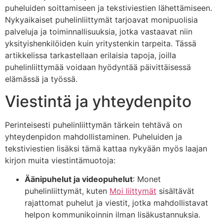
puheluiden soittamiseen ja tekstiviestien lähettämiseen.
Nykyaikaiset puhelinliittymät tarjoavat monipuolisia
palveluja ja toiminnallisuuksia, jotka vastaavat niin
yksityishenkilöiden kuin yritystenkin tarpeita. Tässä
artikkelissa tarkastellaan erilaisia tapoja, joilla
puhelinliittymää voidaan hyödyntää päivittäisessä
elämässä ja työssä.
Viestintä ja yhteydenpito
Perinteisesti puhelinliittymän tärkein tehtävä on
yhteydenpidon mahdollistaminen. Puheluiden ja
tekstiviestien lisäksi tämä kattaa nykyään myös laajan
kirjon muita viestintämuotoja:
Äänipuhelut ja videopuhelut
: Monet
puhelinliittymät, kuten
Moi liittymät
sisältävät
rajattomat puhelut ja viestit, jotka mahdollistavat
helpon kommunikoinnin ilman lisäkustannuksia.