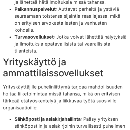
ja lähettää hätäilmoituksia missä tahansa.
Paikannuspalvelut
: Auttavat perheitä ja ystäviä
seuraamaan toistensa sijaintia reaaliajassa, mikä
on erityisen arvokasta lasten ja vanhusten
kohdalla.
Turvasovellukset
: Jotka voivat lähettää hälytyksiä
ja ilmoituksia epätavallisista tai vaarallisista
tilanteista.
Yrityskäyttö ja
ammattilaissovellukset
Yrityskäyttäjille puhelinliittymä tarjoaa mahdollisuuden
hoitaa liiketoimintaa missä tahansa, mikä on erityisen
tärkeää etätyöskentelyä ja liikkuvaa työtä suosiville
organisaatioille:
Sähköposti ja asiakirjahallinta
: Pääsy yrityksen
sähköpostiin ja asiakirjoihin turvallisesti puhelimen