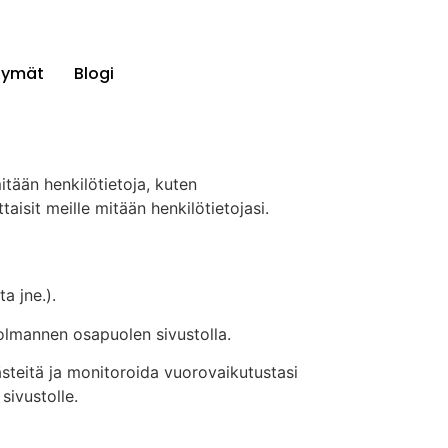
ittymät
Blogi
tään henkilötietoja, kuten
aisit meille mitään henkilötietojasi.
a jne.).
 kolmannen osapuolen sivustolla.
steitä ja monitoroida vuorovaikutustasi
sivustolle.