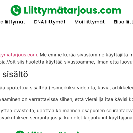
ia liittymät
DNA liittymät
Moi liittymät
Elisa li
ittymätarjous.com
. Me emme kerää sivustomme käyttäjiltä mi
ja.Voit siis huoletta käyttää sivustoamme, ilman että luovutt
 sisältö
ää upotettua sisältöä (esimerkiksi videoita, kuvia, artikkeleit
vaaminen on verrattavissa siihen, että vierailija itse kävisi
käyttää evästeitä, upottaa kolmannen osapuolen seurantaevä
aikutuksen seuranta jos ja kun olet kirjautunut käyttäjänä 