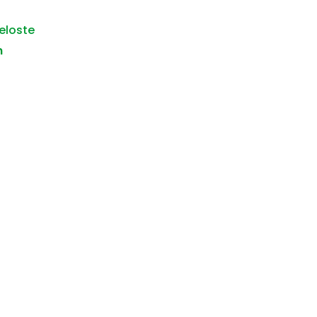
eloste
m